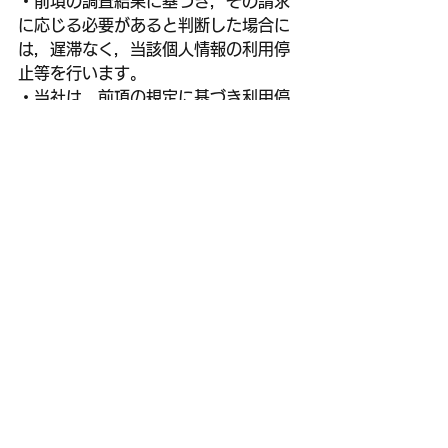
・前項の調査結果に基づき，その請求
に応じる必要があると判断した場合に
は，遅滞なく，当該個人情報の利用停
止等を行います。
・当社は，前項の規定に基づき利用停
止等を行った場合，または利用停止等
を行わない旨の決定をしたときは，遅
滞なく，これをユーザーに通知しま
す。
・前2項にかかわらず，利用停止等に多
額の費用を有する場合その他利用停止
等を行うことが困難な場合であって，
ユーザーの権利利益を保護するために
必要なこれに代わるべき措置をとれる
場合は，この代替策を講じるものとし
ます。
第9条（プライバシーポリシーの変更）