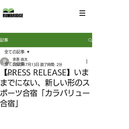
記事
全ての記事
余吾 由太
全ての記事
2020年7月13日
読了時間: 2分
【PRESS RELEASE】いま
news
までにない、新しい形のス
ポーツ合宿「カラバリュー
合宿」