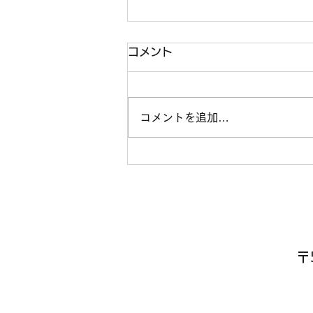
年末年始営業のお知らせ
コメント
平素よりお引き立てを賜りまして
有難うございます。 誠に勝手な
がら、年末年始の営業は、下記の
コメントを追加…
とおりとさせていただきます。
皆様には大変ご迷惑をお掛けしま
すが、何卒ご容赦願います。 今
年一年ご愛顧を賜りまして大変感
謝申し上げますと伴に、皆様のご
多幸をお祈りいたします。...
〒