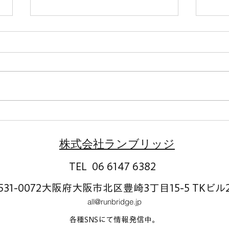
日本
する
集・
各位 
月3日
表取
スホ
読売新聞に掲載いただききま
ネー
した
スホ
​株式会社ランブリッジ
会社
(本
TEL 06 6147 6382
余...
531-0072大阪府大阪市北区豊崎3丁目15-5 TKビル
all@runbridge.jp
各種SNSにて情報発信中。